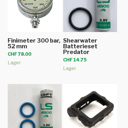
In den Warenkorb
In den Warenkorb
Finimeter 300 bar,
Shearwater
52 mm
Batterieset
Predator
CHF
78.00
CHF
14.75
Lager
Lager