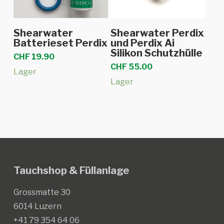
In den Warenkorb
In den Warenkorb
Shearwater
Shearwater Perdix
Batterieset Perdix
und Perdix Ai
Silikon Schutzhülle
CHF
19.90
CHF
55.00
Lager
Lager
Tauchshop & Füllanlage
Grossmatte 30
6014 Luzern
+41 79 354 64 06