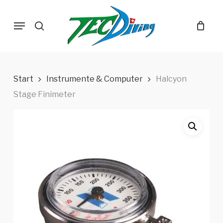
Skip
Menu
to
search
main
content
Start
Instrumente & Computer
Halcyon
Stage Finimeter