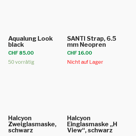
In den Warenkorb
Weiterlesen
Aqualung Look
SANTI Strap, 6.5
black
mm Neopren
CHF
85.00
CHF
16.00
50 vorrätig
Nicht auf Lager
Weiterlesen
In den Warenkorb
Halcyon
Halcyon
Zweiglasmaske,
Einglasmaske „H
schwarz
View“, schwarz