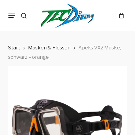
Skip
Menu
to
search
main
content
Start
Masken & Flossen
Apeks VX2 Maske,
schwarz – orange