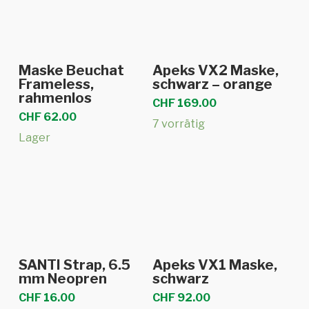
In den Warenkorb
In den Warenkorb
Maske Beuchat
Apeks VX2 Maske,
Frameless,
schwarz – orange
rahmenlos
CHF
169.00
CHF
62.00
7 vorrätig
Lager
Weiterlesen
Weiterlesen
SANTI Strap, 6.5
Apeks VX1 Maske,
mm Neopren
schwarz
CHF
16.00
CHF
92.00