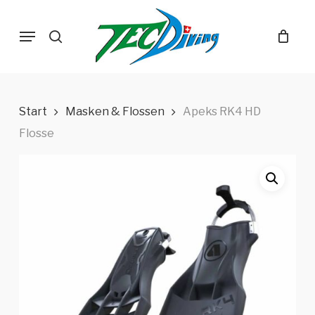
Skip
Menu
to
search
main
content
Start
Masken & Flossen
Apeks RK4 HD
Flosse