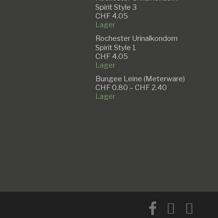
Spirit Style 3
CHF
4.05
Lager
Rochester Urinalkondom
Spirit Style 1
CHF
4.05
Lager
Bungee Leine (Meterware)
Preisspanne:
CHF
0.80
–
CHF
2.40
CHF 0.80
Lager
bis
CHF 2.40
facebook
instagram
email