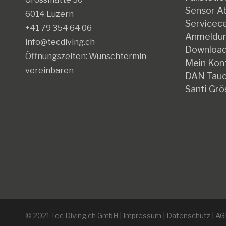
Sensor Ab
6014 Luzern
Servicec
+41 79 354 64 06
Anmeldun
info@tecdiving.ch
Downloa
Öffnungszeiten:
Wunschtermin
Mein Kon
vereinbaren
DAN Tauc
Santi Grö
© 2021 Tec Diving.ch GmbH |
Impressum
|
Datenschutz
|
AG