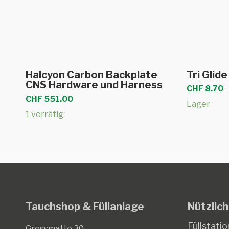
In den Warenkorb
Halcyon Carbon Backplate
Tri Glid
CNS Hardware und Harness
CHF
8.70
CHF
551.00
Lager
1 vorrätig
Tauchshop & Füllanlage
Nützlich
Füllstatio
Grossmatte 30