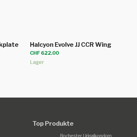
len
In den Warenkorb
kplate
Halcyon Evolve JJ CCR Wing
CHF
622.00
Lager
Top Produkte
Rochester Urinalkondom