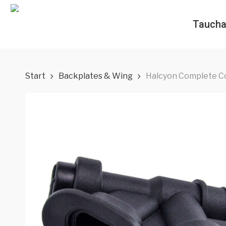
Skip
to
Taucha
main
content
Start
Backplates & Wing
Halcyon Complete Co