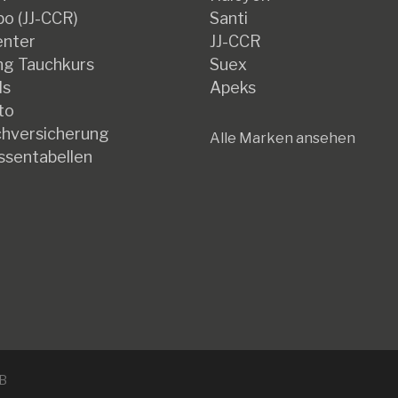
gewählt
o (JJ-CCR)
Santi
werden
enter
JJ-CCR
g Tauchkurs
Suex
ds
Apeks
to
hversicherung
Alle Marken ansehen
ssentabellen
B