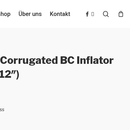
search
facebook
instagram
shop
Über uns
Kontakt
Corrugated BC Inflator
12″)
ss