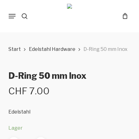
Skip
Menu
to
search
main
content
Start
Edelstahl Hardware
D-Ring 50 mm Inox
D-Ring 50 mm Inox
CHF
7.00
Edelstahl
Lager