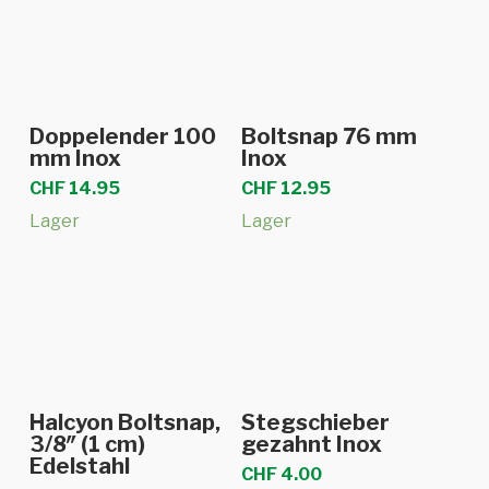
In den Warenkorb
In den Warenkorb
Doppelender 100
Boltsnap 76 mm
mm Inox
Inox
CHF
14.95
CHF
12.95
Lager
Lager
In den Warenkorb
In den Warenkorb
Halcyon Boltsnap,
Stegschieber
3/8″ (1 cm)
gezahnt Inox
Edelstahl
CHF
4.00