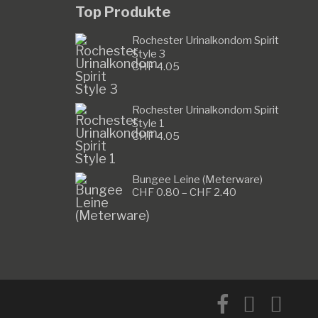
Top Produkte
Rochester Urinalkondom Spirit
Style 3
CHF
4.05
Rochester Urinalkondom Spirit
Style 1
CHF
4.05
Bungee Leine (Meterware)
Preisspanne:
CHF
0.80
–
CHF
2.40
CHF 0.80
bis
CHF 2.40
facebook
instagram
email