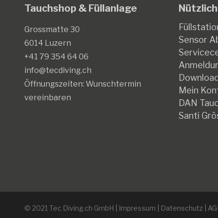
Tauchshop & Füllanlage
Nützlich
Füllstatio
Grossmatte 30
Sensor Ab
6014 Luzern
Servicec
+41 79 354 64 06
Anmeldun
info@tecdiving.ch
Downloa
Öffnungszeiten:
Wunschtermin
Mein Kon
vereinbaren
DAN Tauc
Santi Grö
© 2021 Tec Diving.ch GmbH |
Impressum
|
Datenschutz
|
AG