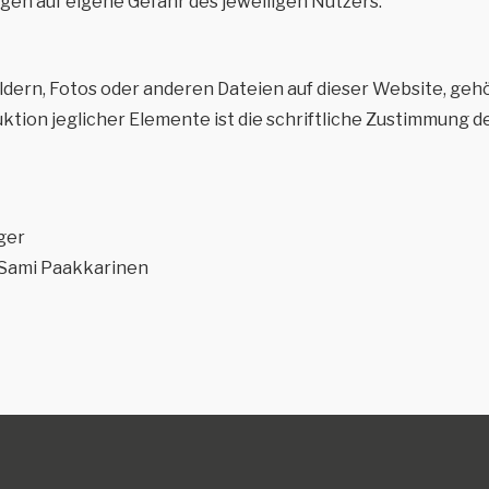
gen auf eigene Gefahr des jeweiligen Nutzers.
ildern, Fotos oder anderen Dateien auf dieser Website, ge
ktion jeglicher Elemente ist die schriftliche Zustimmung 
üger
, Sami Paakkarinen