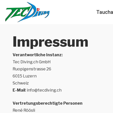
Skip
to
Taucha
main
content
Impressum
Verantwortliche Instanz:
Tec Diving.ch GmbH
Ruopigenstrasse 26
6015 Luzern
Schweiz
E-Mail
: info@tecdiving.ch
Vertretungsberechtigte Personen
René Röösli