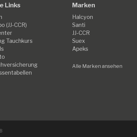
e Links
Marken
n
Halcyon
o (JJ-CCR)
Santi
enter
JJ-CCR
g Tauchkurs
Suex
ds
Apeks
to
hversicherung
Alle Marken ansehen
ssentabellen
B