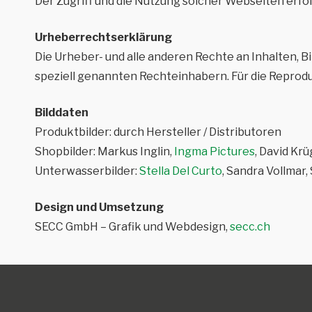
Der Zugriff und die Nutzung solcher Webseiten erfol
Urheberrechtserklärung
Die Urheber- und alle anderen Rechte an Inhalten, B
speziell genannten Rechteinhabern. Für die Reprodu
Bilddaten
Produktbilder: durch Hersteller / Distributoren
Shopbilder: Markus Inglin,
Ingma Pictures
, David Kr
Unterwasserbilder:
Stella Del Curto
, Sandra Vollmar
Design und Umsetzung
SECC GmbH – Grafik und Webdesign,
secc.ch